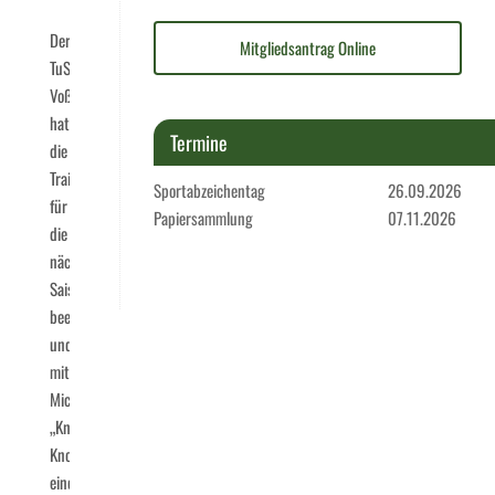
Der
Mitgliedsantrag Online
TuS
Voßwinkel
hat
Termine
die
Trainersuche
Sportabzeichentag
26.09.2026
für
Papiersammlung
07.11.2026
die
nächste
Saison
beendet
und
mit
Michael
„Knobi“
Knobloch
einen