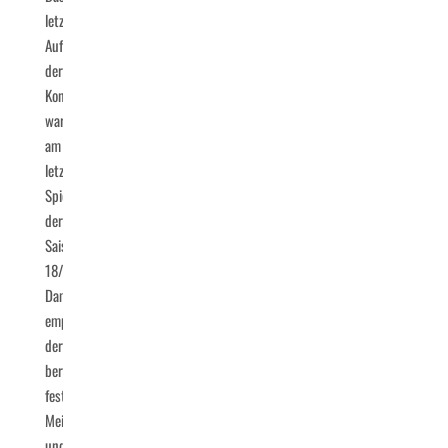
letzte
Aufeinandertreffen
der
Kontrahenten
war
am
letzten
Spieltag
der
Saison
18/19.
Damals
empfing
der
bereits
feststehende
Meister
und