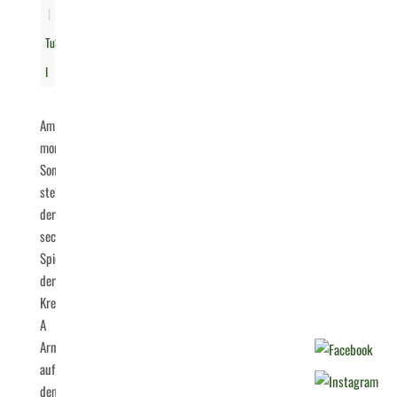
|
TuS
I
Am
morgigen
Sonntag
steht
der
sechste
Spieltag
der
Kreisliga
A
Arnsberg
auf
dem