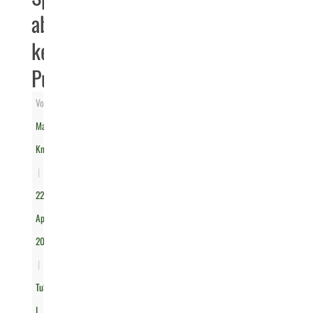
aber
keine
Punkte
Von
Marian
Knoche
|
22.
April
2022
|
TuS
I