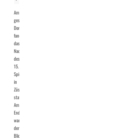
Am
gestrigen
Donnerstagabend
fand
das
Nachholspiel
des
15.
Spieltags
in
Züschen
statt.
Am
Ende
war
der
Blick