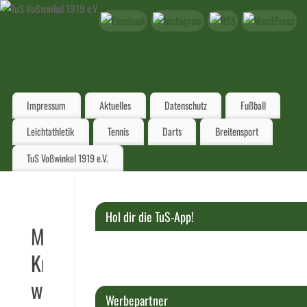
Impressum
Aktuelles
Datenschutz
Fußball
Leichtathletik
Tennis
Darts
Breitensport
TuS Voßwinkel 1919 e.V.
Hol dir die TuS-App!
Michael
Knobloch
wird
Werbepartner