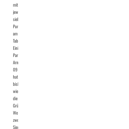
mit
jeweils
sieben
Punkten
am
Tabellenende.
Einige
Parallelen
Arnsberg
09
hat
bislang
wie
die
Grün-
Weißen
zwei
Siege