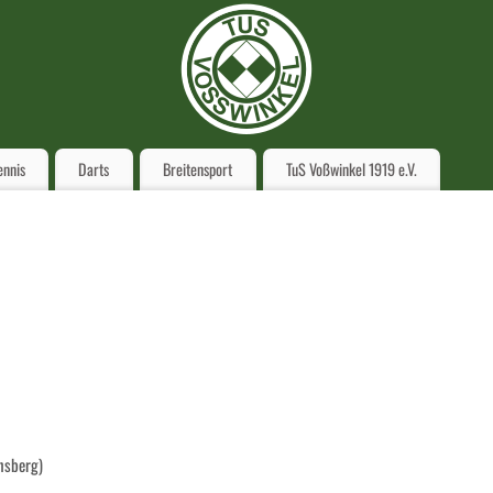
ennis
Darts
Breitensport
TuS Voßwinkel 1919 e.V.
rnsberg)