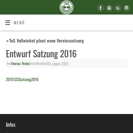
MENÜ
«
TuS Voßwinkel plant neue Vereinssatzung
Entwurf Satzung 2016
Von
Thomas Weber
|
Veröffentlicht
6. Januar 2016
20151223satzung2016
Infos