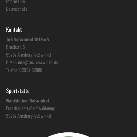
Impressum
Datenschutz
Kontakt
TuS Voßwinkel 1919 e.V.
Bruchstr. 5
59757 Arnsberg-Voßwinkel
E-Mail:
info@tus-vosswinkel.de
Telefon:
02932 82888
Sportstätte
Waldstadion Voßwinkel
Franziskusstraße / Waldemey
59757 Arnsberg-Voßwinkel