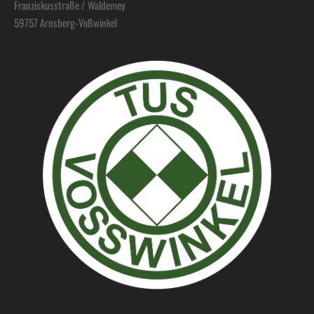
Franziskusstraße / Waldemey
59757 Arnsberg-Voßwinkel