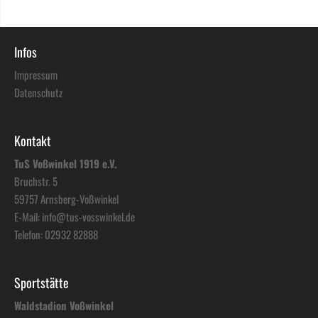
Infos
Impressum
Datenschutz
Kontakt
TuS Voßwinkel 1919 e.V.
Bruchstr. 5
59757 Arnsberg-Voßwinkel
E-Mail:
info@tus-vosswinkel.de
Telefon:
02932 82888
Sportstätte
Waldstadion Voßwinkel