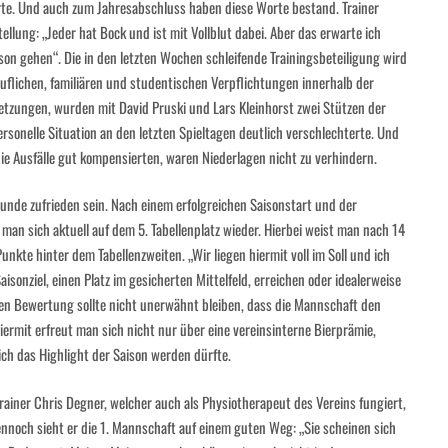
Worte. Und auch zum Jahresabschluss haben diese Worte bestand. Trainer
ellung: „Jeder hat Bock und ist mit Vollblut dabei. Aber das erwarte ich
ison gehen“. Die in den letzten Wochen schleifende Trainingsbeteiligung wird
uflichen, familiären und studentischen Verpflichtungen innerhalb der
etzungen, wurden mit David Pruski und Lars Kleinhorst zwei Stützen der
rsonelle Situation an den letzten Spieltagen deutlich verschlechterte. Und
ie Ausfälle gut kompensierten, waren Niederlagen nicht zu verhindern.
unde zufrieden sein. Nach einem erfolgreichen Saisonstart und der
 man sich aktuell auf dem 5. Tabellenplatz wieder. Hierbei weist man nach 14
unkte hinter dem Tabellenzweiten. „Wir liegen hiermit voll im Soll und ich
sonziel, einen Platz im gesicherten Mittelfeld, erreichen oder idealerweise
hen Bewertung sollte nicht unerwähnt bleiben, dass die Mannschaft den
iermit erfreut man sich nicht nur über eine vereinsinterne Bierprämie,
ich das Highlight der Saison werden dürfte.
rainer Chris Degner, welcher auch als Physiotherapeut des Vereins fungiert,
ennoch sieht er die 1. Mannschaft auf einem guten Weg: „Sie scheinen sich