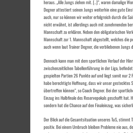
heraus. „Alle Jungs ziehen mit. [..]“, waren damalige 
Degner attestiert seinen Jungs weiterhin eine gute Einst
auch, nur so können wir weiter erfolgreich durch die Sa
nicht erwähnt, ist allerdings auch mit zunehmenden ber
Mannschaft zu erklären. Neben den obligatorischen Verl
Mannschaft zur 1. Mannschaft abgestellt, welches die pe
auch wenn laut Trainer Degner, die verbliebenen Jungs d
Dennoch kann man mit dem sportlichen Verlauf der Hinr
zwischenzeitlichen Tabellenführung in der Liga, befindet
gespielten Partien 26 Punkte auf und liegt somit nur 2 P
habe berechtigte Hoffnung, dass wir unser gestecktes Sai
übertreffen können“, so Coach Degner. Bei der sportlic
Einzug ins Halbfinale des Reservepokals geschafft hat. H
sondern hat die Chance auf den Finaleinzug, was sicherl
Der Blick auf die Gesamtsituation unseres TuS, stimmt T
positiv. Bei einem Umbruch bleiben Probleme nie aus, d