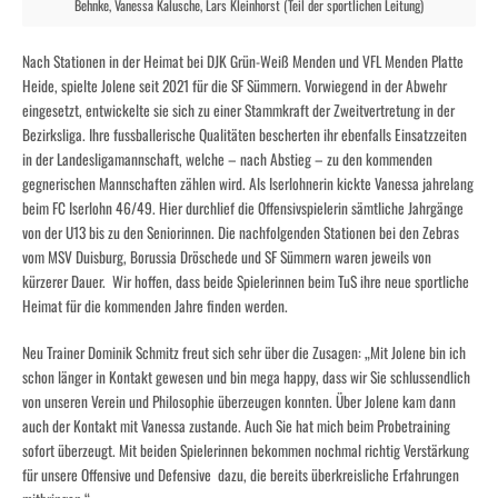
Behnke, Vanessa Kalusche, Lars Kleinhorst (Teil der sportlichen Leitung)
Nach Stationen in der Heimat bei DJK Grün-Weiß Menden und VFL Menden Platte
Heide, spielte Jolene seit 2021 für die SF Sümmern. Vorwiegend in der Abwehr
eingesetzt, entwickelte sie sich zu einer Stammkraft der Zweitvertretung in der
Bezirksliga. Ihre fussballerische Qualitäten bescherten ihr ebenfalls Einsatzzeiten
in der Landesligamannschaft, welche – nach Abstieg – zu den kommenden
gegnerischen Mannschaften zählen wird. Als Iserlohnerin kickte Vanessa jahrelang
beim FC Iserlohn 46/49. Hier durchlief die Offensivspielerin sämtliche Jahrgänge
von der U13 bis zu den Seniorinnen. Die nachfolgenden Stationen bei den Zebras
vom MSV Duisburg, Borussia Dröschede und SF Sümmern waren jeweils von
kürzerer Dauer. Wir hoffen, dass beide Spielerinnen beim TuS ihre neue sportliche
Heimat für die kommenden Jahre finden werden.
Neu Trainer Dominik Schmitz freut sich sehr über die Zusagen: „Mit Jolene bin ich
schon länger in Kontakt gewesen und bin mega happy, dass wir Sie schlussendlich
von unseren Verein und Philosophie überzeugen konnten. Über Jolene kam dann
auch der Kontakt mit Vanessa zustande. Auch Sie hat mich beim Probetraining
sofort überzeugt. Mit beiden Spielerinnen bekommen nochmal richtig Verstärkung
für unsere Offensive und Defensive dazu, die bereits überkreisliche Erfahrungen