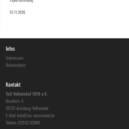
Papiersammlung
07.11.2026
Infos
Impressum
Datenschutz
Kontakt
TuS Voßwinkel 1919 e.V.
Bruchstr. 5
59757 Arnsberg-Voßwinkel
E-Mail:
info@tus-vosswinkel.de
Telefon:
02932 82888