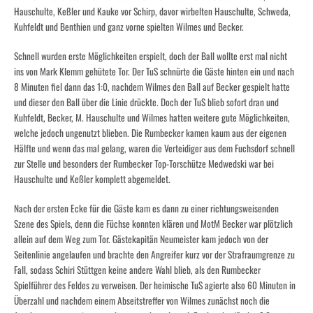
Hauschulte, Keßler und Kauke vor Schirp, davor wirbelten Hauschulte, Schweda,
Kuhfeldt und Benthien und ganz vorne spielten Wilmes und Becker.
Schnell wurden erste Möglichkeiten erspielt, doch der Ball wollte erst mal nicht
ins von Mark Klemm gehütete Tor. Der TuS schnürte die Gäste hinten ein und nach
8 Minuten fiel dann das 1:0, nachdem Wilmes den Ball auf Becker gespielt hatte
und dieser den Ball über die Linie drückte. Doch der TuS blieb sofort dran und
Kuhfeldt, Becker, M. Hauschulte und Wilmes hatten weitere gute Möglichkeiten,
welche jedoch ungenutzt blieben. Die Rumbecker kamen kaum aus der eigenen
Hälfte und wenn das mal gelang, waren die Verteidiger aus dem Fuchsdorf schnell
zur Stelle und besonders der Rumbecker Top-Torschütze Medwedski war bei
Hauschulte und Keßler komplett abgemeldet.
Nach der ersten Ecke für die Gäste kam es dann zu einer richtungsweisenden
Szene des Spiels, denn die Füchse konnten klären und MotM Becker war plötzlich
allein auf dem Weg zum Tor. Gästekapitän Neumeister kam jedoch von der
Seitenlinie angelaufen und brachte den Angreifer kurz vor der Strafraumgrenze zu
Fall, sodass Schiri Stüttgen keine andere Wahl blieb, als den Rumbecker
Spielführer des Feldes zu verweisen. Der heimische TuS agierte also 60 Minuten in
Überzahl und nachdem einem Abseitstreffer von Wilmes zunächst noch die