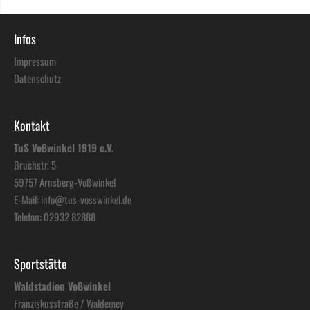
Infos
Impressum
Datenschutz
Kontakt
TuS Voßwinkel 1919 e.V.
Bruchstr. 5
59757 Arnsberg-Voßwinkel
E-Mail:
info@tus-vosswinkel.de
Telefon:
02932 82888
Sportstätte
Waldstadion Voßwinkel
Franziskusstraße / Waldemey