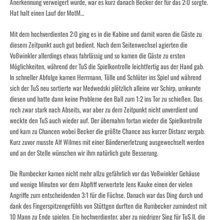
Anerkennung verweigert wurde, war es kurz danach Becker der für das 2:0 sorgte.
Hat halt einen Lauf der MotM…
Mit dem hochverdienten 2:0 ging es in die Kabine und damit waren die Gäste zu
diesem Zeitpunkt auch gut bedient. Nach dem Seitenwechsel agierten die
Voßwinkler allerdings etwas fahrlässig und so kamen die Gäste zu ersten
Möglichkeiten, während der TuS die Spielkontrolle leichtfertig aus der Hand gab.
In schneller Abfolge kamen Herrmann, Tölle und Schlüter ins Spiel und während
sich der TuS neu sortierte war Medwedski plötzlich alleine vor Schirp, umkurvte
diesen und hatte dann keine Probleme den Ball zum 1:2 ins Tor zu schießen. Das
roch zwar stark nach Abseits, war aber zu dem Zeitpunkt nicht unverdient und
weckte den TuS auch wieder auf. Der übernahm fortan wieder die Spielkontrolle
und kam zu Chancen wobei Becker die größte Chance aus kurzer Distanz vergab.
Kurz zuvor musste Alf Wilmes mit einer Bänderverletzung ausgewechselt werden
und an der Stelle wünschen wir ihm natürlich gute Besserung.
Die Rumbecker kamen nicht mehr allzu gefährlich vor das Voßwinkler Gehäuse
und wenige Minuten vor dem Abpfiff verwertete Jens Kauke einen der vielen
Angriffe zum entscheidenden 3:1 für die Füchse. Danach war das Ding durch und
dank des Fingerspitzengefühls von Stüttgen durften die Rumbecker zumindest mit
10 Mann zu Ende spielen. Ein hochverdienter, aber zu niedriger Sieg für TuS II, die