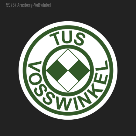
59757 Arnsberg-Voßwinkel