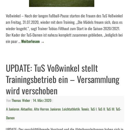
Voßwinkel – Nach der langen Fußball-Pause starten die Frauen des TuS Voßwinkel
am Freitag, 31.07.2020, wieder mit dem Training. „Die Mädels freuen sich, dass es
wieder losgeht.“, sagt Trainer Tobias Filthaut zum Start in die Saison 2020/2021.
Der Kader der TuS-Damen ist nahezu komplett zusammen geblieben, „lediglich bei
ein paar …
Weiterlesen
→
UPDATE: TuS Voßwinkel stellt
Trainingsbetrieb ein – Versammlung
wird verschoben
Von
Thomas Weber
|
14. März 2020
|
A Junioren
,
Aktuelles
,
Alte Herren
,
Junioren
,
Leichtathletik
,
Tennis
,
TuS I
,
TuS II
,
TuS III
,
TuS-
Damen
UPDATE: Der geschäftführende Vorstand und die Abteilungsleitungen haben sich in