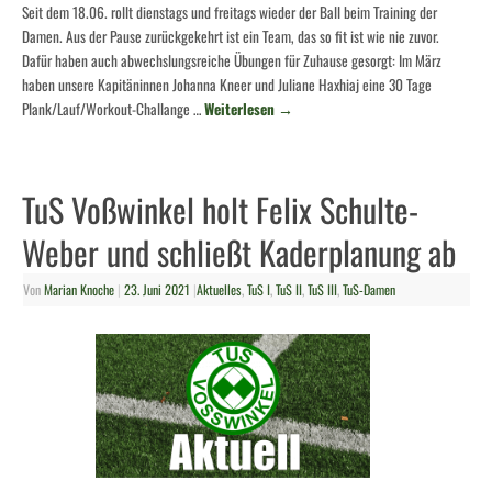
Seit dem 18.06. rollt dienstags und freitags wieder der Ball beim Training der
Damen. Aus der Pause zurückgekehrt ist ein Team, das so fit ist wie nie zuvor.
Dafür haben auch abwechslungsreiche Übungen für Zuhause gesorgt: Im März
haben unsere Kapitäninnen Johanna Kneer und Juliane Haxhiaj eine 30 Tage
Plank/Lauf/Workout-Challange …
Weiterlesen
→
TuS Voßwinkel holt Felix Schulte-
Weber und schließt Kaderplanung ab
Von
Marian Knoche
|
23. Juni 2021
|
Aktuelles
,
TuS I
,
TuS II
,
TuS III
,
TuS-Damen