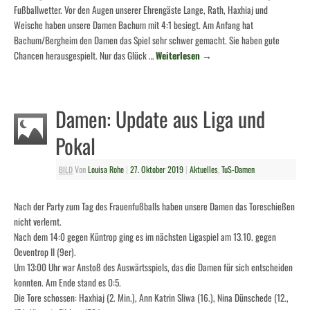
Fußballwetter. Vor den Augen unserer Ehrengäste Lange, Rath, Haxhiaj und
Weische haben unsere Damen Bachum mit 4:1 besiegt. Am Anfang hat
Bachum/Bergheim den Damen das Spiel sehr schwer gemacht. Sie haben gute
Chancen herausgespielt. Nur das Glück …
Weiterlesen
→
Damen: Update aus Liga und
Pokal
BILD
Von
Louisa Rohe
|
27. Oktober 2019
|
Aktuelles
,
TuS-Damen
Nach der Party zum Tag des Frauenfußballs haben unsere Damen das Toreschießen
nicht verlernt.
Nach dem 14:0 gegen Küntrop ging es im nächsten Ligaspiel am 13.10. gegen
Oeventrop II (9er).
Um 13:00 Uhr war Anstoß des Auswärtsspiels, das die Damen für sich entscheiden
konnten. Am Ende stand es 0:5.
Die Tore schossen: Haxhiaj (2. Min.), Ann Katrin Sliwa (16.), Nina Dünschede (12.,