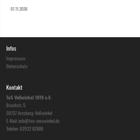
07.11.2026
Infos
Impressum
Datenschutz
Kontakt
TuS Voßwinkel 1919 e.V.
Bruchstr. 5
59757 Arnsberg-Voßwinkel
E-Mail:
info@tus-vosswinkel.de
Telefon:
02932 82888