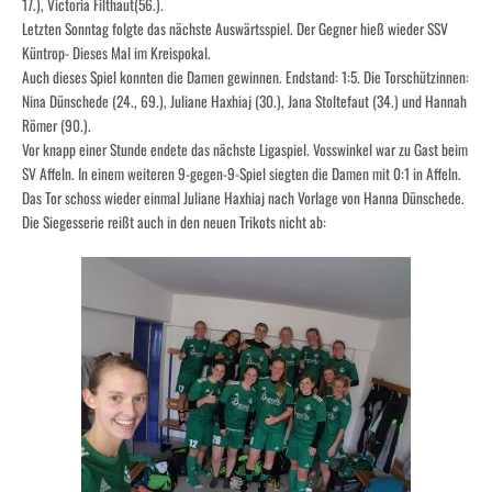
17.), Victoria Filthaut(56.).
Letzten Sonntag folgte das nächste Auswärtsspiel. Der Gegner hieß wieder SSV
Küntrop- Dieses Mal im Kreispokal.
Auch dieses Spiel konnten die Damen gewinnen. Endstand: 1:5. Die Torschützinnen:
Nina Dünschede (24., 69.), Juliane Haxhiaj (30.), Jana Stoltefaut (34.) und Hannah
Römer (90.).
Vor knapp einer Stunde endete das nächste Ligaspiel. Vosswinkel war zu Gast beim
SV Affeln. In einem weiteren 9-gegen-9-Spiel siegten die Damen mit 0:1 in Affeln.
Das Tor schoss wieder einmal Juliane Haxhiaj nach Vorlage von Hanna Dünschede.
Die Siegesserie reißt auch in den neuen Trikots nicht ab: