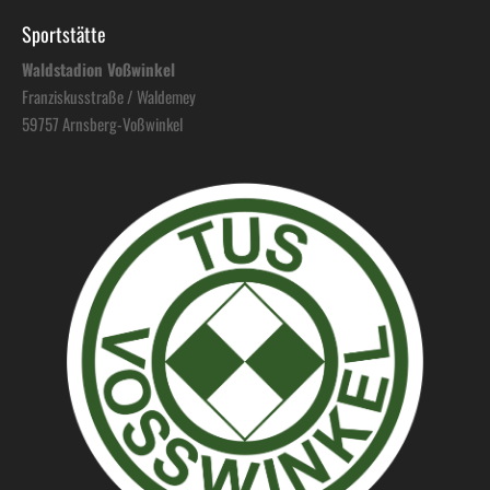
Sportstätte
Waldstadion Voßwinkel
Franziskusstraße / Waldemey
59757 Arnsberg-Voßwinkel