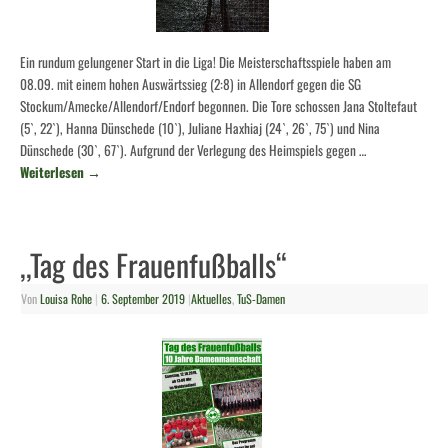
Ein rundum gelungener Start in die Liga! Die Meisterschaftsspiele haben am
08.09. mit einem hohen Auswärtssieg (2:8) in Allendorf gegen die SG
Stockum/Amecke/Allendorf/Endorf begonnen. Die Tore schossen Jana Stoltefaut
(5`, 22`), Hanna Dünschede (10`), Juliane Haxhiaj (24`, 26`, 75`) und Nina
Dünschede (30`, 67`). Aufgrund der Verlegung des Heimspiels gegen …
Weiterlesen
→
,,Tag des Frauenfußballs“
Von
Louisa Rohe
|
6. September 2019
|
Aktuelles
,
TuS-Damen