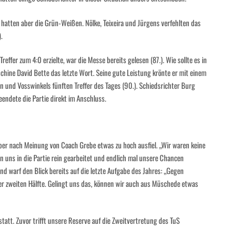
n hatten aber die Grün-Weißen. Nölke, Teixeira und Jürgens verfehlten das
.
effer zum 4:0 erzielte, war die Messe bereits gelesen (87.). Wie sollte es in
hine David Bette das letzte Wort. Seine gute Leistung krönte er mit einem
n und Vosswinkels fünften Treffer des Tages (90.). Schiedsrichter Burg
eendete die Partie direkt im Anschluss.
 aber nach Meinung von Coach Grebe etwas zu hoch ausfiel. „Wir waren keine
en uns in die Partie rein gearbeitet und endlich mal unsere Chancen
nd warf den Blick bereits auf die letzte Aufgabe des Jahres: „Gegen
r zweiten Hälfte. Gelingt uns das, können wir auch aus Müschede etwas
tt. Zuvor trifft unsere Reserve auf die Zweitvertretung des TuS