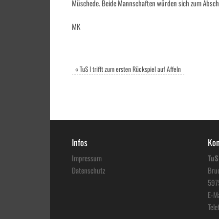
Müschede. Beide Mannschaften würden sich zum Abschlu
MK
«
TuS I trifft zum ersten Rückspiel auf Affeln
Infos
Kon
Impressum
TuS
Datenschutz
Bruc
597
E-Ma
Tele