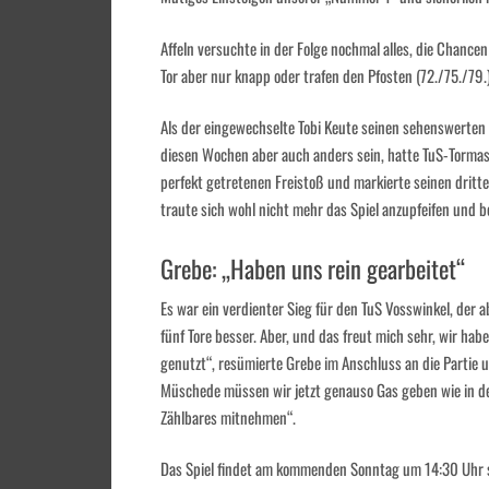
Affeln versuchte in der Folge nochmal alles, die Chance
Tor aber nur knapp oder trafen den Pfosten (72./75./79.)
Als der eingewechselte Tobi Keute seinen sehenswerten Tr
diesen Wochen aber auch anders sein, hatte TuS-Tormasc
perfekt getretenen Freistoß und markierte seinen dritte
traute sich wohl nicht mehr das Spiel anzupfeifen und b
Grebe: „Haben uns rein gearbeitet“
Es war ein verdienter Sieg für den TuS Vosswinkel, der
fünf Tore besser. Aber, und das freut mich sehr, wir hab
genutzt“, resümierte Grebe im Anschluss an die Partie u
Müschede müssen wir jetzt genauso Gas geben wie in de
Zählbares mitnehmen“.
Das Spiel findet am kommenden Sonntag um 14:30 Uhr sta