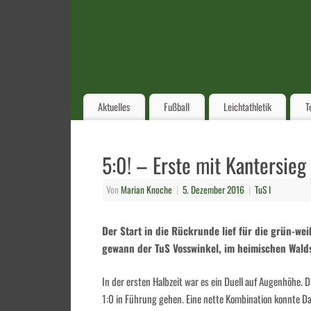
Aktuelles
Fußball
Leichtathletik
T
5:0! – Erste mit Kantersieg
Von
Marian Knoche
|
5. Dezember 2016
|
TuS I
Der Start in die Rückrunde lief für die grün-we
gewann der TuS Vosswinkel, im heimischen Walds
In der ersten Halbzeit war es ein Duell auf Augenhöhe. 
1:0 in Führung gehen. Eine nette Kombination konnte Da