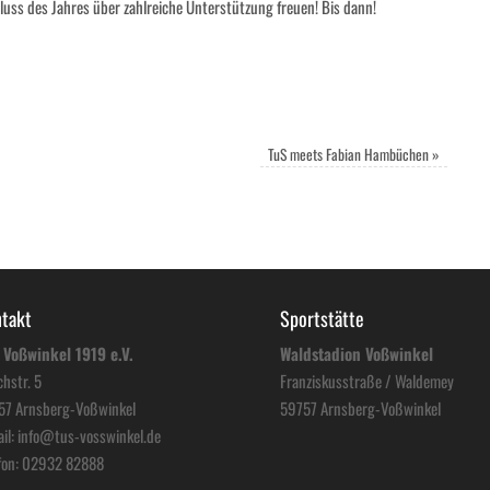
ss des Jahres über zahlreiche Unterstützung freuen! Bis dann!
TuS meets Fabian Hambüchen
»
takt
Sportstätte
 Voßwinkel 1919 e.V.
Waldstadion Voßwinkel
hstr. 5
Franziskusstraße / Waldemey
57 Arnsberg-Voßwinkel
59757 Arnsberg-Voßwinkel
il:
info@tus-vosswinkel.de
fon:
02932 82888