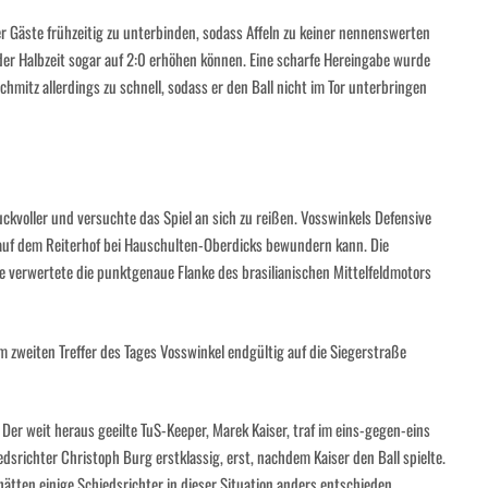
 Gäste frühzeitig zu unterbinden, sodass Affeln zu keiner nennenswerten
er Halbzeit sogar auf 2:0 erhöhen können. Eine scharfe Hereingabe wurde
hmitz allerdings zu schnell, sodass er den Ball nicht im Tor unterbringen
kvoller und versuchte das Spiel an sich zu reißen. Vosswinkels Defensive
r auf dem Reiterhof bei Hauschulten-Oberdicks bewundern kann. Die
e verwertete die punktgenaue Flanke des brasilianischen Mittelfeldmotors
m zweiten Treffer des Tages Vosswinkel endgültig auf die Siegerstraße
 Der weit heraus geeilte TuS-Keeper, Marek Kaiser, traf im eins-gegen-eins
dsrichter Christoph Burg erstklassig, erst, nachdem Kaiser den Ball spielte.
ätten einige Schiedsrichter in dieser Situation anders entschieden.