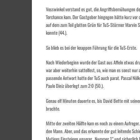
Vosswinkel verstand es gut, die Angriffsbemühungen der
Torchance kam. Der Gastgeber hingegen hätte kurz vor d
auf dem zum Teil glatten Grün für TuS-Stürmer Marvin Sc
konnte (44.).
So blieb es bei der knappen Führung für die TuS-Erste.
Nach Wiederbeginn wurde der Gast aus Affeln etwas druc
war aber weiterhin sattelfest, so, wie man es sonst nu
passende Antwort hatte der TuS auch parat. Pascal Nölk
Paulo Diniz überlegt zum 2:0 (50.).
Genau elf Minuten dauerte es, bis David Bette mit seine
brachte.
Mitte der zweiten Hälfte kam es noch zu einem Aufreger.
den Mann. Aber, und das erkannte der gut leitende Schie
Mutiges Einsteigen unserer „Nummer 1“ und sicherlich h